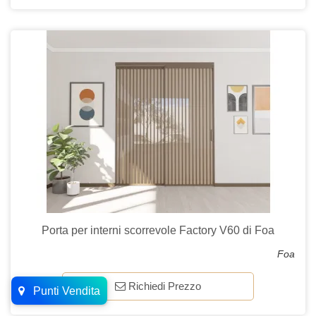
Porta per interni scorrevole Factory V60 di Foa
Foa
Richiedi Prezzo
Punti Vendita