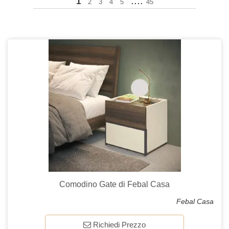
....
1
2
3
4
5
45
Comodino Gate di Febal Casa
Febal Casa
Richiedi Prezzo