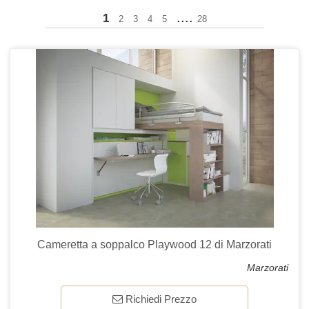
....
1
2
3
4
5
28
Cameretta a soppalco Playwood 12 di Marzorati
Marzorati
Richiedi Prezzo