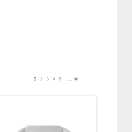
....
1
2
3
4
5
90