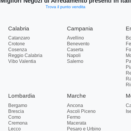
 Migliori Negozi di Arredamento presenti in Ital
Trova il punto vendita
Calabria
Campania
E
Catanzaro
Avellino
Bo
Crotone
Benevento
Fe
Cosenza
Caserta
Fo
Reggio Calabria
Napoli
M
Vibo Valentia
Salerno
P
Pi
Re
R
Ri
Lombardia
Marche
M
Bergamo
Ancona
C
Brescia
Ascoli Piceno
Is
Como
Fermo
Cremona
Macerata
Lecco
Pesaro e Urbino