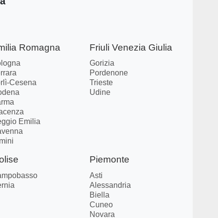
ia
milia Romagna
Friuli Venezia Giulia
logna
Gorizia
rrara
Pordenone
rlì-Cesena
Trieste
odena
Udine
arma
acenza
ggio Emilia
avenna
mini
olise
Piemonte
ampobasso
Asti
ernia
Alessandria
Biella
Cuneo
Novara