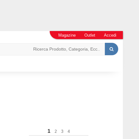
Magazine
Outlet
Accedi
1
2
3
4