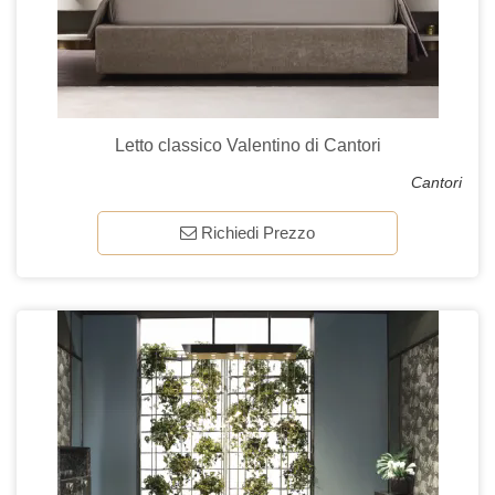
Letto classico Valentino di Cantori
Cantori
Richiedi Prezzo