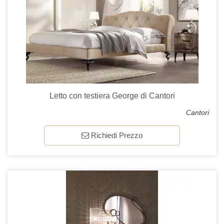
Letto con testiera George di Cantori
Cantori
Richiedi Prezzo