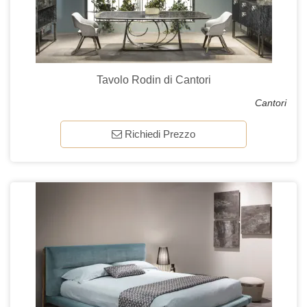
Tavolo Rodin di Cantori
Cantori
Richiedi Prezzo