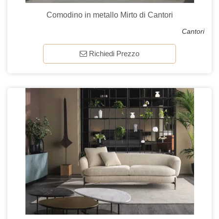
Comodino in metallo Mirto di Cantori
Cantori
Richiedi Prezzo