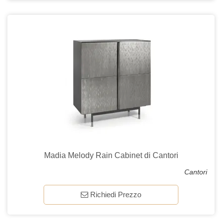
Madia Melody Rain Cabinet di Cantori
Cantori
Richiedi Prezzo