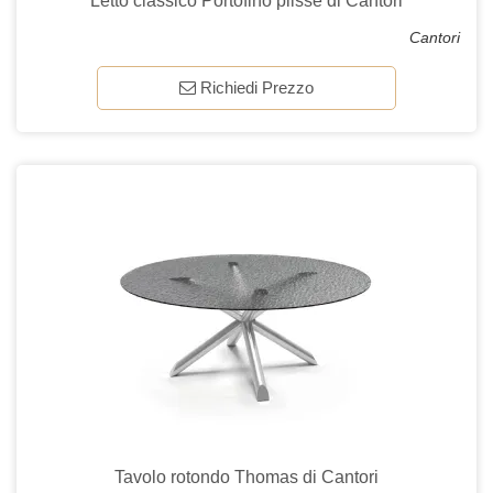
Letto classico Portofino plissè di Cantori
Cantori
Richiedi Prezzo
Tavolo rotondo Thomas di Cantori