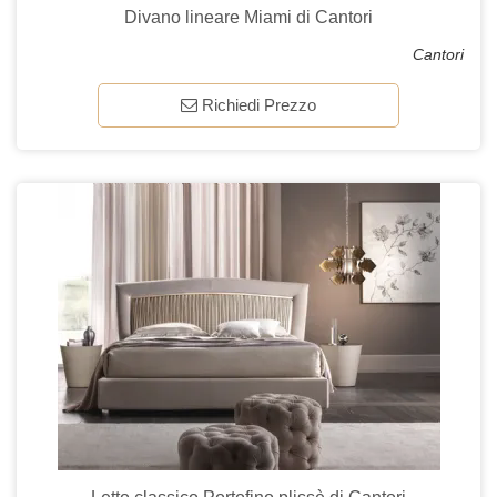
Divano lineare Miami di Cantori
Cantori
Richiedi Prezzo