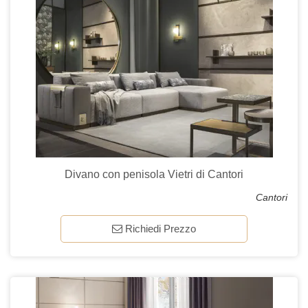
Divano con penisola Vietri di Cantori
Cantori
Richiedi Prezzo