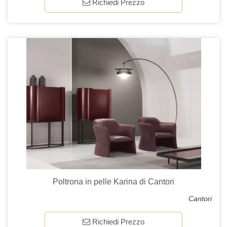
Richiedi Prezzo
Poltrona in pelle Karina di Cantori
Cantori
Richiedi Prezzo