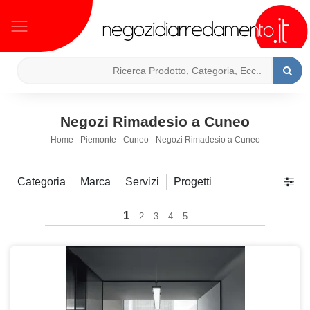
Negozi Rimadesio a Cuneo
Home
-
Piemonte
-
Cuneo
-
Negozi Rimadesio a Cuneo
Categoria
Marca
Servizi
Progetti
1
2
3
4
5