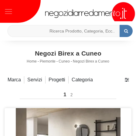
Negozi Birex a Cuneo
Home
-
Piemonte
-
Cuneo
-
Negozi Birex a Cuneo
Marca
Servizi
Progetti
Categoria
1
2