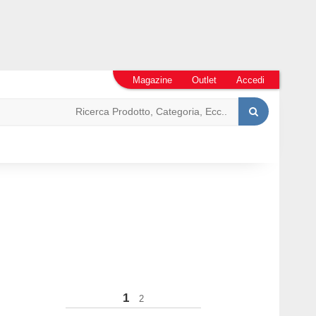
Magazine
Outlet
Accedi
1
2