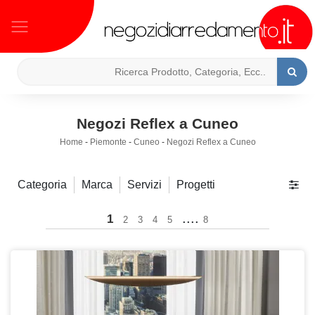
Negozi Reflex a Cuneo
Home
-
Piemonte
-
Cuneo
-
Negozi Reflex a Cuneo
Categoria
Marca
Servizi
Progetti
....
1
2
3
4
5
8