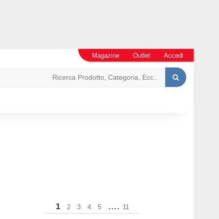
Magazine
Outlet
Accedi
....
1
2
3
4
5
11