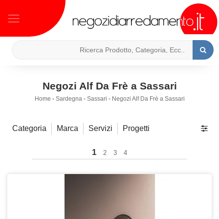
Negozi Alf Da Frè a Sassari
Home
-
Sardegna
-
Sassari
-
Negozi Alf Da Frè a Sassari
Categoria
Marca
Servizi
Progetti
1
2
3
4