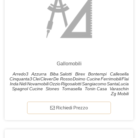
Gallomobili
Arredo3
Azzurra
Biba Salotti
Birex
Bontempi
Callesella
Cinquanta3
Clei
Clever
De Rosso
Doimo Cucine
Ferrimobili
Flai
Inda
Nidi
Novamobili
Ozzio
Rigosalotti
Sangiacomo
SantaLucia
Spagnol Cucine
Stones
Tomasella
Tonin Casa
Varaschin
Zg Mobili
Richiedi Prezzo