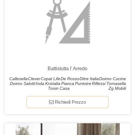
Battistutta l’ Arredo
Callesella
Clever
Copat Life
De Rosso
Ditre Italia
Doimo Cucine
Doimo Salotti
Inda
Kristalia
Pianca
Puntotre
Riflessi
Tomasella
Tonin Casa
Zg Mobili
Richiedi Prezzo