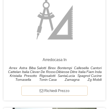
Arredocasa In
Arrex
Astra
Biba Salotti
Birex
Bontempi
Callesella
Cantori
Cattelan Italia
Clever
De Rosso
Dibiesse
Ditre Italia
Fiam
Inda
Kristalia
Presotto
Rigosalotti
SantaLucia
Spagnol Cucine
Tomasella
Tonin Casa
Zamagna
Zg Mobili
Richiedi Prezzo