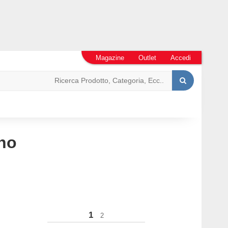
Magazine
Outlet
Accedi
ino
1
2