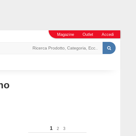
Magazine
Outlet
Accedi
no
1
2
3