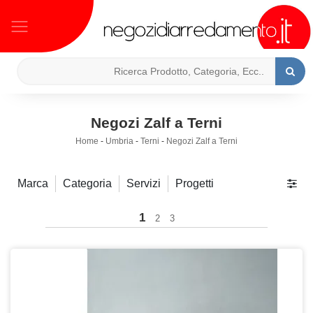
Negozi Zalf a Terni
Home
-
Umbria
-
Terni
-
Negozi Zalf a Terni
Marca
Categoria
Servizi
Progetti
1
2
3