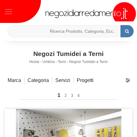
Negozi Tumidei a Terni
Home
-
Umbria
-
Terni
-
Negozi Tumidei a Terni
Marca
Categoria
Servizi
Progetti
1
2
3
4