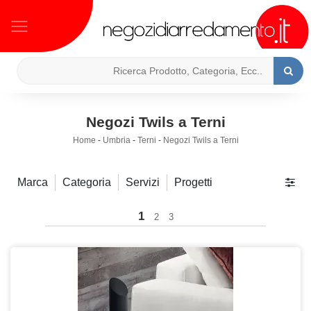
Negozi Twils a Terni
Home
-
Umbria
-
Terni
-
Negozi Twils a Terni
Marca
Categoria
Servizi
Progetti
1
2
3