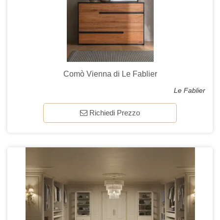
Comò Vienna di Le Fablier
Le Fablier
Richiedi Prezzo