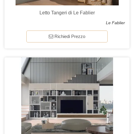
Letto Tangeri di Le Fablier
Le Fablier
Richiedi Prezzo