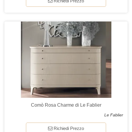
Richiedi Prezzo
Comò Rosa Charme di Le Fablier
Le Fablier
Richiedi Prezzo