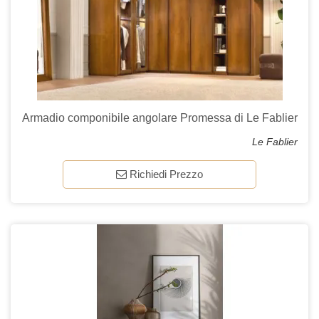
Armadio componibile angolare Promessa di Le Fablier
Le Fablier
Richiedi Prezzo