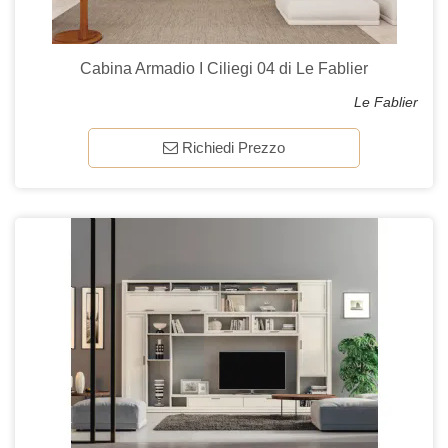
Cabina Armadio I Ciliegi 04 di Le Fablier
Le Fablier
Richiedi Prezzo