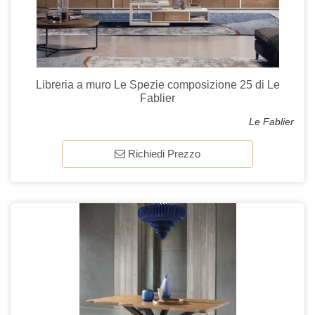
Libreria a muro Le Spezie composizione 25 di Le
Fablier
Le Fablier
Richiedi Prezzo