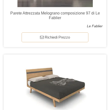
Parete Attrezzata Melograno composizione 97 di Le
Fablier
Le Fablier
Richiedi Prezzo