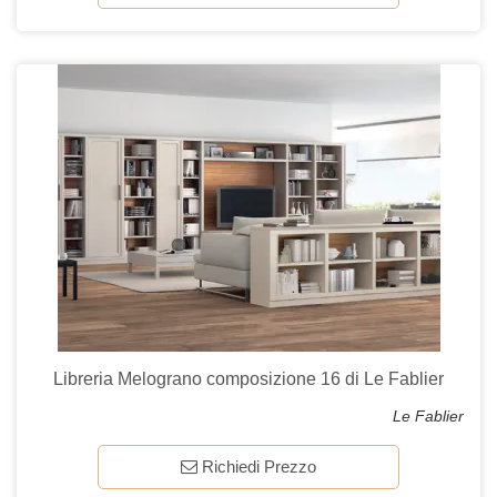
Libreria Melograno composizione 16 di Le Fablier
Le Fablier
Richiedi Prezzo