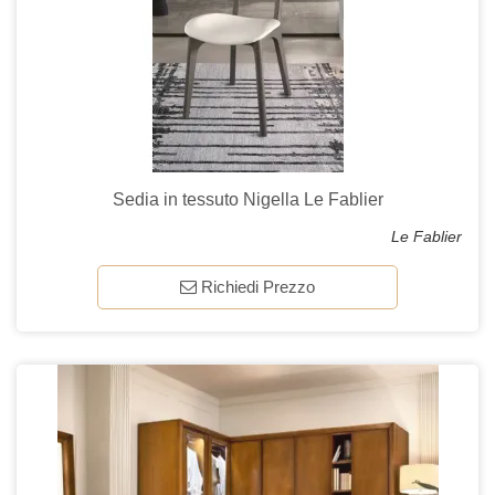
Sedia in tessuto Nigella Le Fablier
Le Fablier
Richiedi Prezzo