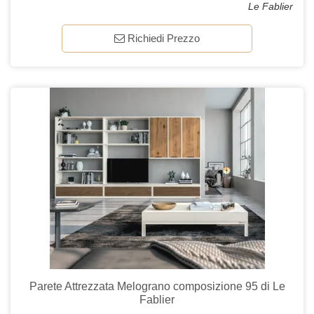
Le Fablier
Richiedi Prezzo
Parete Attrezzata Melograno composizione 95 di Le
Fablier