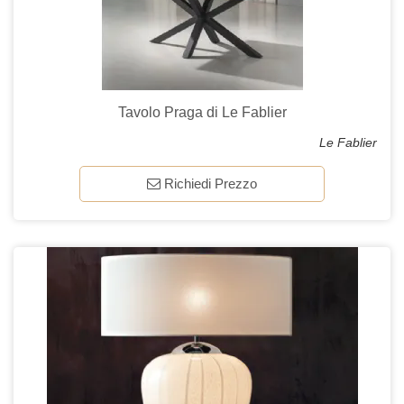
Tavolo Praga di Le Fablier
Le Fablier
Richiedi Prezzo