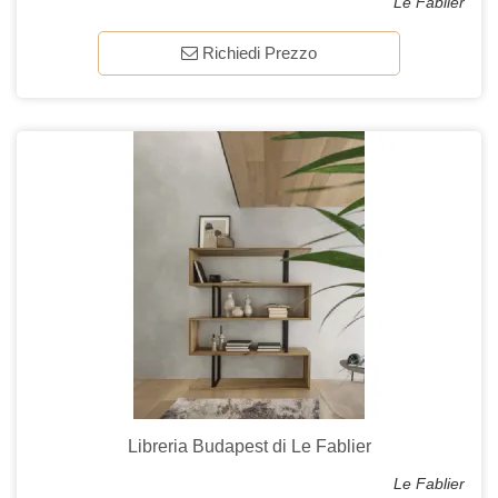
Le Fablier
Richiedi Prezzo
Libreria Budapest di Le Fablier
Le Fablier