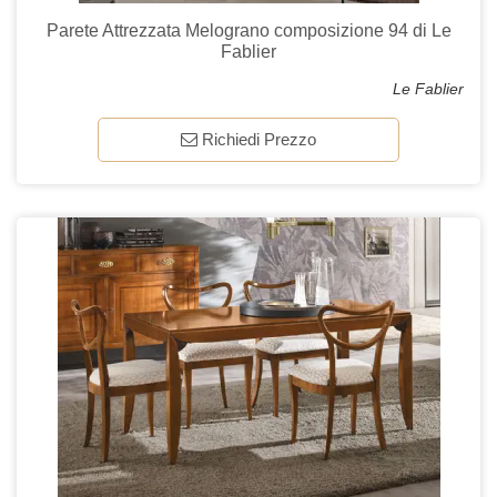
Parete Attrezzata Melograno composizione 94 di Le
Fablier
Le Fablier
Richiedi Prezzo