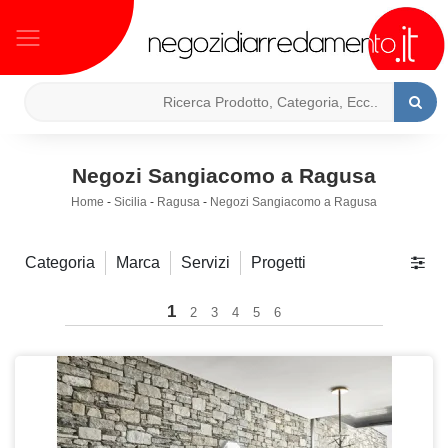
Negozi Sangiacomo a Ragusa
Home
-
Sicilia
-
Ragusa
-
Negozi Sangiacomo a Ragusa
Categoria
Marca
Servizi
Progetti
1
2
3
4
5
6