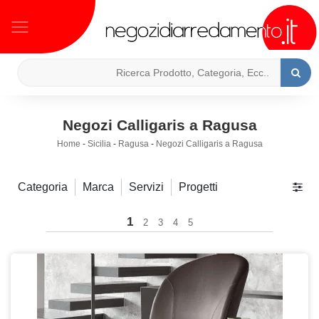
Negozi Calligaris a Ragusa
Home
-
Sicilia
-
Ragusa
-
Negozi Calligaris a Ragusa
Categoria
Marca
Servizi
Progetti
1
2
3
4
5