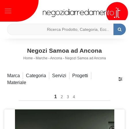
Negozi Samoa ad Ancona
Home
-
Marche
-
Ancona
-
Negozi Samoa ad Ancona
Marca
Categoria
Servizi
Progetti
Materiale
1
2
3
4