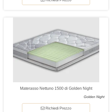
Materasso Nettuno 1500 di Golden Night
Golden Night
Richiedi Prezzo