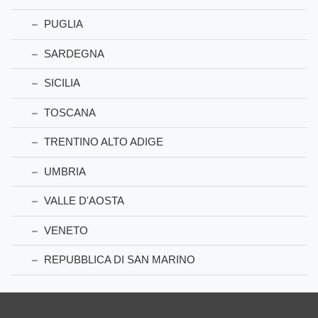
PUGLIA
SARDEGNA
SICILIA
TOSCANA
TRENTINO ALTO ADIGE
UMBRIA
VALLE D'AOSTA
VENETO
REPUBBLICA DI SAN MARINO