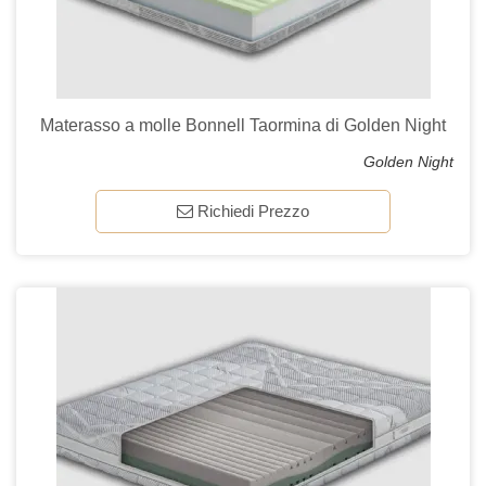
Materasso a molle Bonnell Taormina di Golden Night
Golden Night
Richiedi Prezzo