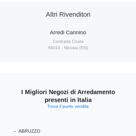
Altri Rivenditori
Arredi Cannino
Contrada Cirata
94014 - Nicosia (EN)
I Migliori Negozi di Arredamento
presenti in Italia
Trova il punto vendita
ABRUZZO