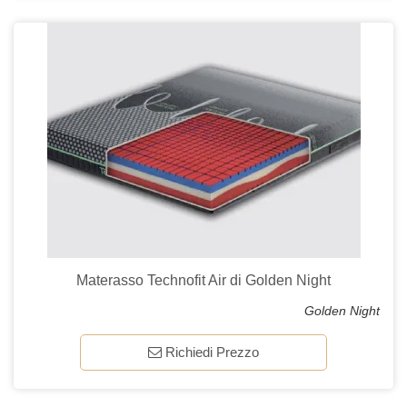
Materasso Technofit Air di Golden Night
Golden Night
Richiedi Prezzo