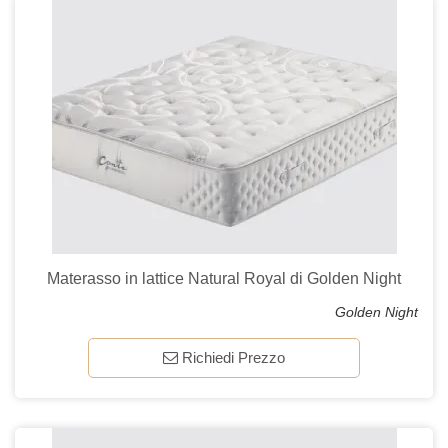
Materasso in lattice Natural Royal di Golden Night
Golden Night
Richiedi Prezzo