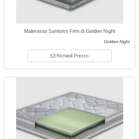
Materasso Santorini Firm di Golden Night
Golden Night
Richiedi Prezzo