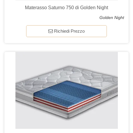
Materasso Saturno 750 di Golden Night
Golden Night
Richiedi Prezzo