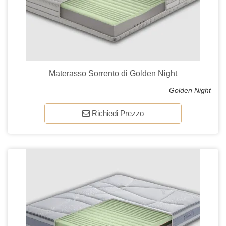
Materasso Sorrento di Golden Night
Golden Night
Richiedi Prezzo