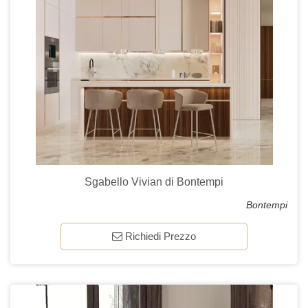
Sgabello Vivian di Bontempi
Bontempi
Richiedi Prezzo