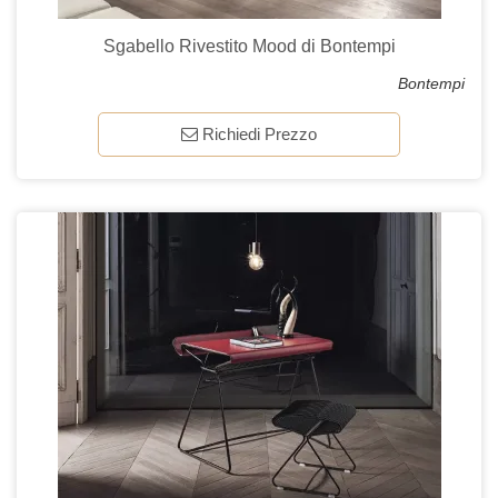
Sgabello Rivestito Mood di Bontempi
Bontempi
Richiedi Prezzo