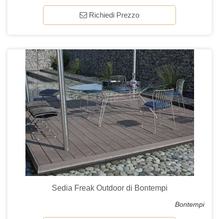
Richiedi Prezzo
Sedia Freak Outdoor di Bontempi
Bontempi