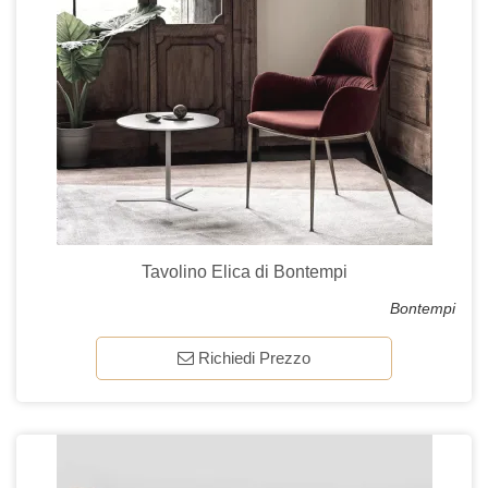
Tavolino Elica di Bontempi
Bontempi
Richiedi Prezzo