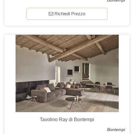
Bontempi
Richiedi Prezzo
Tavolino Ray di Bontempi
Bontempi