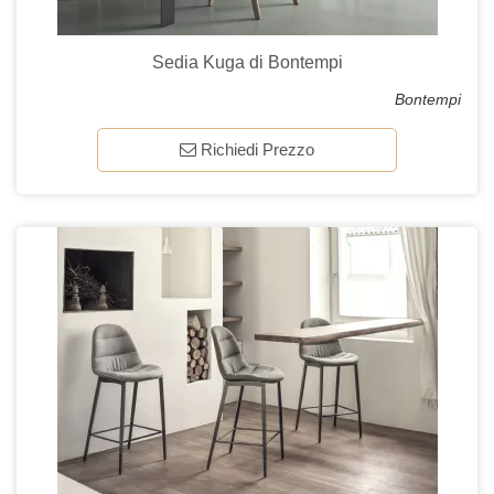
Sedia Kuga di Bontempi
Bontempi
Richiedi Prezzo