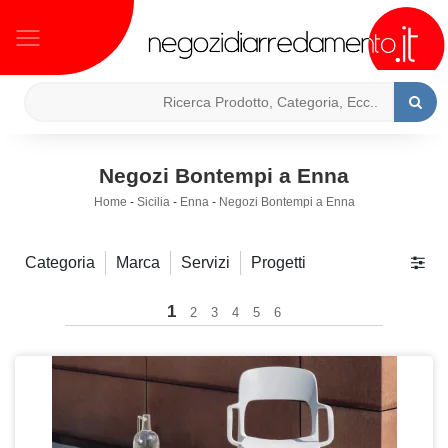
Negozi Bontempi a Enna
Home
-
Sicilia
-
Enna
-
Negozi Bontempi a Enna
Categoria
Marca
Servizi
Progetti
1
2
3
4
5
6