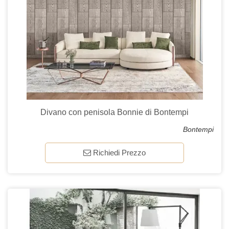
Divano con penisola Bonnie di Bontempi
Bontempi
Richiedi Prezzo