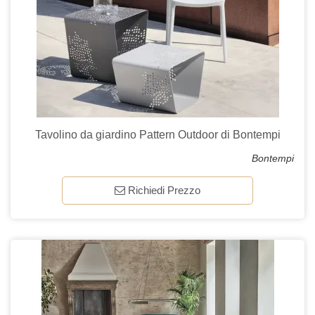
Tavolino da giardino Pattern Outdoor di Bontempi
Bontempi
Richiedi Prezzo