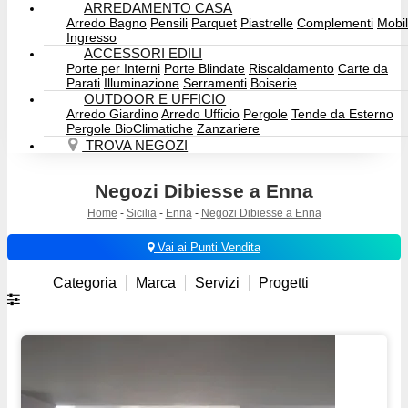
ARREDAMENTO CASA
Arredo Bagno
Pensili
Parquet
Piastrelle
Complementi
Mobil
Ingresso
ACCESSORI EDILI
Porte per Interni
Porte Blindate
Riscaldamento
Carte da
Parati
Illuminazione
Serramenti
Boiserie
OUTDOOR E UFFICIO
Arredo Giardino
Arredo Ufficio
Pergole
Tende da Esterno
Pergole BioClimatiche
Zanzariere
TROVA NEGOZI
Negozi Dibiesse a Enna
Home
-
Sicilia
-
Enna
-
Negozi Dibiesse a Enna
Vai ai Punti Vendita
Categoria
Marca
Servizi
Progetti