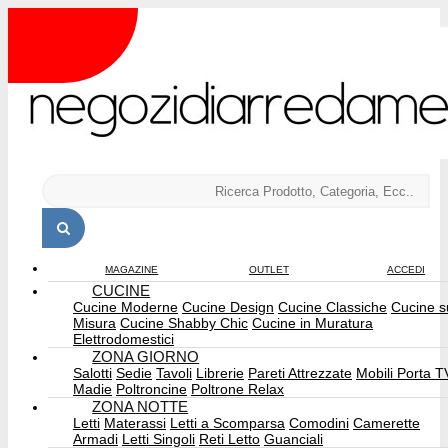
MAGAZINE
OUTLET
ACCEDI
CUCINE
Cucine Moderne
Cucine Design
Cucine Classiche
Cucine s
Misura
Cucine Shabby Chic
Cucine in Muratura
Elettrodomestici
ZONA GIORNO
Salotti
Sedie
Tavoli
Librerie
Pareti Attrezzate
Mobili Porta T
Madie
Poltroncine
Poltrone Relax
ZONA NOTTE
Letti
Materassi
Letti a Scomparsa
Comodini
Camerette
Armadi
Letti Singoli
Reti Letto
Guanciali