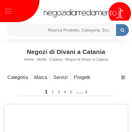
Negozi di Divani a Catania
Home
-
Sicilia
-
Catania
-
Negozi di Divani a Catania
Categoria
Marca
Servizi
Progetti
....
1
2
3
4
5
9