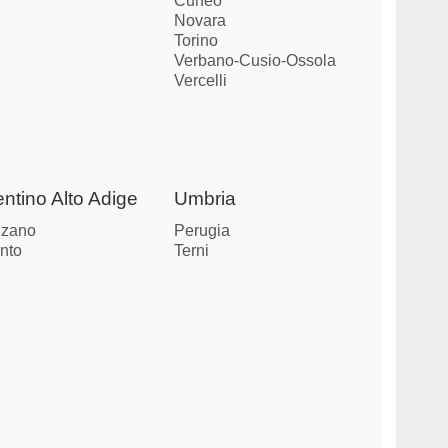
Cuneo
Novara
Torino
Verbano-Cusio-Ossola
Vercelli
entino Alto Adige
Umbria
lzano
Perugia
nto
Terni