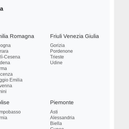
ia
ilia Romagna
Friuli Venezia Giulia
logna
Gorizia
rara
Pordenone
rlì-Cesena
Trieste
dena
Udine
rma
acenza
ggio Emilia
venna
mini
lise
Piemonte
mpobasso
Asti
rnia
Alessandria
Biella