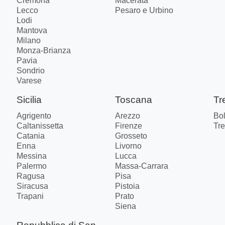
Cremona
Macerata
Lecco
Pesaro e Urbino
Lodi
Mantova
Milano
Monza-Brianza
Pavia
Sondrio
Varese
Sicilia
Toscana
Tr
Agrigento
Arezzo
Bo
Caltanissetta
Firenze
Tre
Catania
Grosseto
Enna
Livorno
Messina
Lucca
Palermo
Massa-Carrara
Ragusa
Pisa
Siracusa
Pistoia
Trapani
Prato
Siena