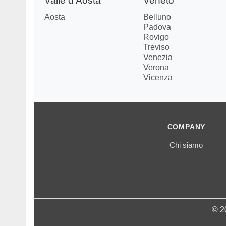
Valle d'Aosta
Veneto
Aosta
Belluno
Padova
Rovigo
Treviso
Venezia
Verona
Vicenza
COMPANY
Chi siamo
© 2