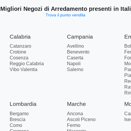
 Migliori Negozi di Arredamento presenti in Ital
Trova il punto vendita
Calabria
Campania
Em
Catanzaro
Avellino
Bo
Crotone
Benevento
Fer
Cosenza
Caserta
Fo
Reggio Calabria
Napoli
Mo
Vibo Valentia
Salerno
Pa
Pi
Re
Ra
Ri
Lombardia
Marche
Mo
Bergamo
Ancona
Ca
Brescia
Ascoli Piceno
Ise
Como
Fermo