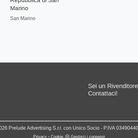
Repubblica di San
Marino
San Marino
Sei un Rivenditor
Contattaci!
026 Prelude Advertising S.r.l. con Unico Socio - P.IVA 0349044
-
Privacy
Cookie
Gestisci i consensi