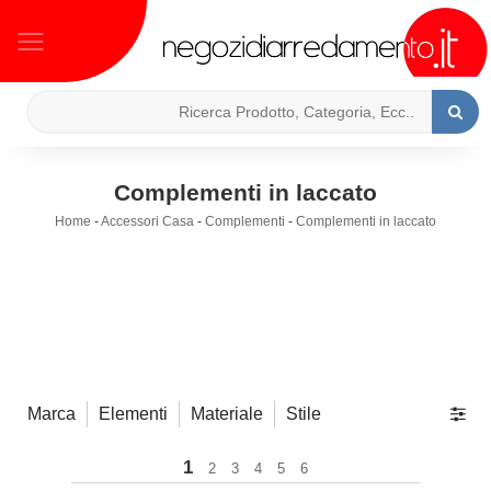
Complementi in laccato
Home
-
Accessori Casa
-
Complementi
-
Complementi in laccato
Marca
Elementi
Materiale
Stile
1
2
3
4
5
6