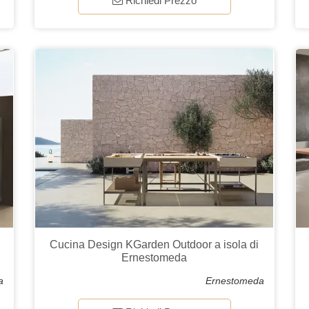
Richiedi Prezzo
Cucina Design KGarden Outdoor a isola di
Ernestomeda
a
Ernestomeda