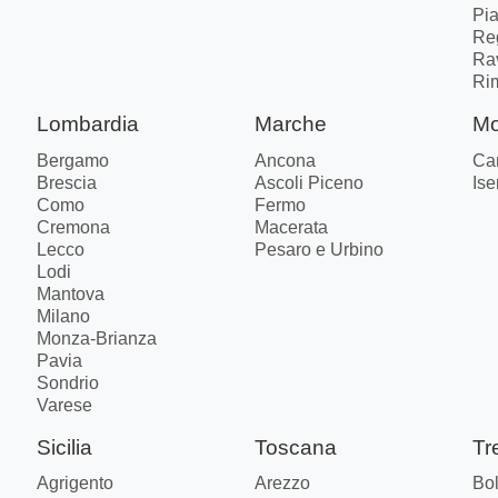
Pi
Re
Ra
Ri
Lombardia
Marche
Mo
Bergamo
Ancona
Ca
Brescia
Ascoli Piceno
Ise
Como
Fermo
Cremona
Macerata
Lecco
Pesaro e Urbino
Lodi
Mantova
Milano
Monza-Brianza
Pavia
Sondrio
Varese
Sicilia
Toscana
Tr
Agrigento
Arezzo
Bo