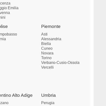
acenza
ggio Emilia
venna
mini
lise
Piemonte
mpobasso
Asti
rnia
Alessandria
Biella
Cuneo
Novara
Torino
Verbano-Cusio-Ossola
Vercelli
entino Alto Adige
Umbria
lzano
Perugia