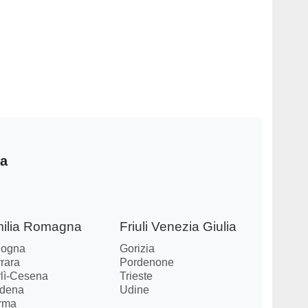
ia
ilia Romagna
Friuli Venezia Giulia
logna
Gorizia
rara
Pordenone
rlì-Cesena
Trieste
dena
Udine
rma