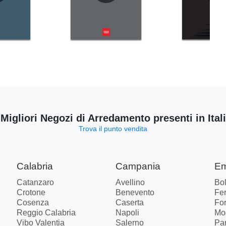
 Migliori Negozi di Arredamento presenti in Ital
Trova il punto vendita
Calabria
Campania
Em
Catanzaro
Avellino
Bo
Crotone
Benevento
Fer
Cosenza
Caserta
Fo
Reggio Calabria
Napoli
Mo
Vibo Valentia
Salerno
Pa