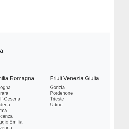
ia
ilia Romagna
Friuli Venezia Giulia
logna
Gorizia
rara
Pordenone
rlì-Cesena
Trieste
dena
Udine
rma
acenza
ggio Emilia
venna