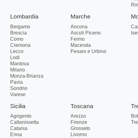
Ri
Lombardia
Marche
Mo
Bergamo
Ancona
Ca
Brescia
Ascoli Piceno
Ise
Como
Fermo
Cremona
Macerata
Lecco
Pesaro e Urbino
Lodi
Mantova
Milano
Monza-Brianza
Pavia
Sondrio
Varese
Sicilia
Toscana
Tr
Agrigento
Arezzo
Bo
Caltanissetta
Firenze
Tre
Catania
Grosseto
Enna
Livorno