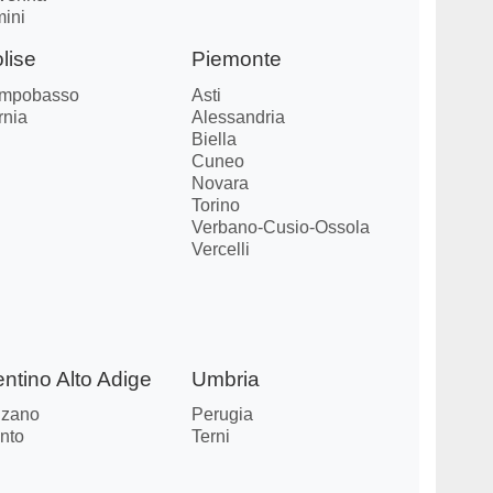
mini
lise
Piemonte
mpobasso
Asti
rnia
Alessandria
Biella
Cuneo
Novara
Torino
Verbano-Cusio-Ossola
Vercelli
entino Alto Adige
Umbria
lzano
Perugia
nto
Terni