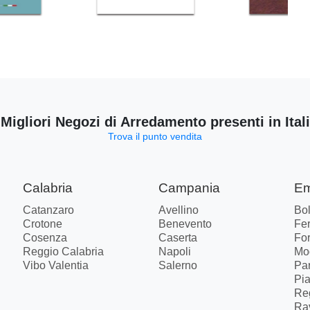
 Migliori Negozi di Arredamento presenti in Ital
Trova il punto vendita
Calabria
Campania
Em
Catanzaro
Avellino
Bo
Crotone
Benevento
Fer
Cosenza
Caserta
Fo
Reggio Calabria
Napoli
Mo
Vibo Valentia
Salerno
Pa
Pi
Re
Ra