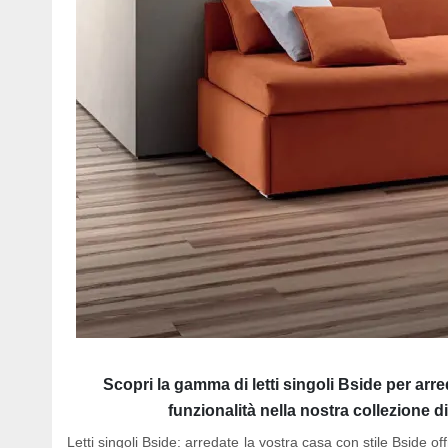
Scopri la gamma di letti singoli Bside per arr
funzionalità nella nostra collezione di 
Letti singoli Bside: arredate la vostra casa con stile Bside o