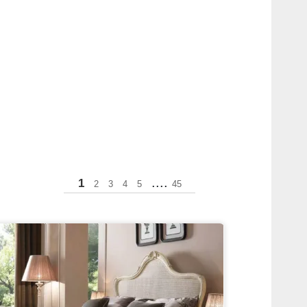
....
1
2
3
4
5
45