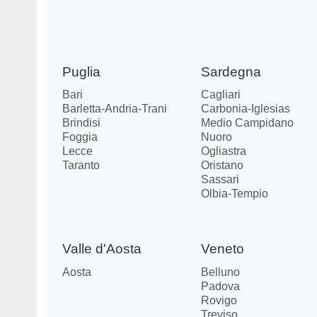
Puglia
Sardegna
Bari
Cagliari
Barletta-Andria-Trani
Carbonia-Iglesias
Brindisi
Medio Campidano
Foggia
Nuoro
Lecce
Ogliastra
Taranto
Oristano
Sassari
Olbia-Tempio
Valle d'Aosta
Veneto
Aosta
Belluno
Padova
Rovigo
Treviso