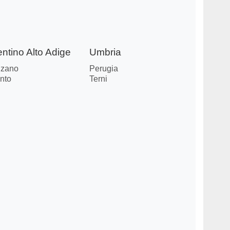
entino Alto Adige
Umbria
lzano
Perugia
nto
Terni