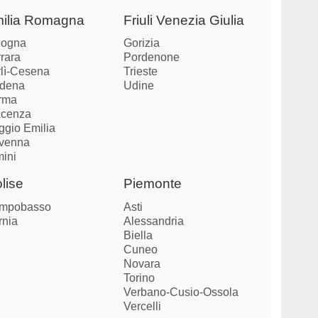
ilia Romagna
Friuli Venezia Giulia
logna
Gorizia
rara
Pordenone
rlì-Cesena
Trieste
dena
Udine
rma
acenza
ggio Emilia
venna
mini
lise
Piemonte
mpobasso
Asti
rnia
Alessandria
Biella
Cuneo
Novara
Torino
Verbano-Cusio-Ossola
Vercelli