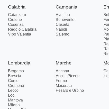
Calabria
Campania
Em
Catanzaro
Avellino
Bo
Crotone
Benevento
Fer
Cosenza
Caserta
Fo
Reggio Calabria
Napoli
Mo
Vibo Valentia
Salerno
Pa
Pi
Re
Ra
Ri
Lombardia
Marche
Mo
Bergamo
Ancona
Ca
Brescia
Ascoli Piceno
Ise
Como
Fermo
Cremona
Macerata
Lecco
Pesaro e Urbino
Lodi
Mantova
Milano