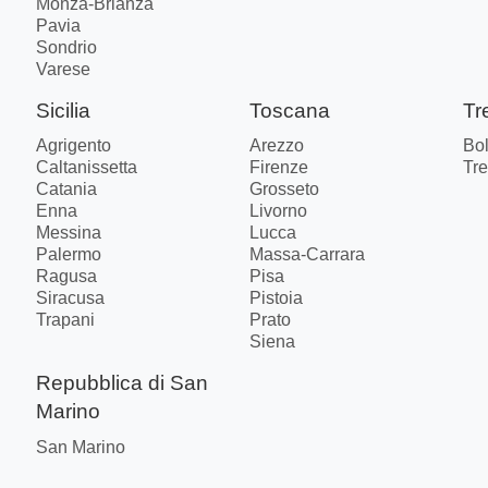
Monza-Brianza
Pavia
Sondrio
Varese
Sicilia
Toscana
Tr
Agrigento
Arezzo
Bo
Caltanissetta
Firenze
Tre
Catania
Grosseto
Enna
Livorno
Messina
Lucca
Palermo
Massa-Carrara
Ragusa
Pisa
Siracusa
Pistoia
Trapani
Prato
Siena
Repubblica di San
Marino
San Marino