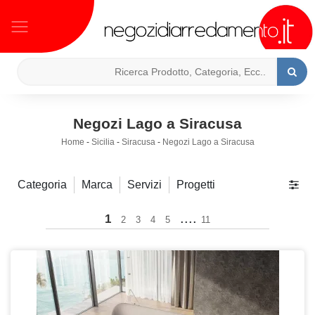
Negozi Lago a Siracusa
Home
-
Sicilia
-
Siracusa
-
Negozi Lago a Siracusa
Categoria
Marca
Servizi
Progetti
....
1
2
3
4
5
11