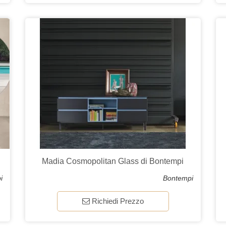
Madia Cosmopolitan Glass di Bontempi
i
Bontempi
Richiedi Prezzo