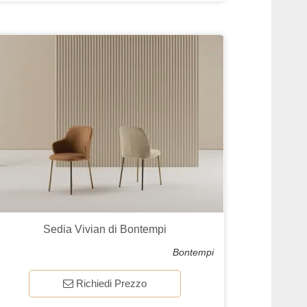
Sedia Vivian di Bontempi
Bontempi
Richiedi Prezzo