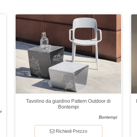
Tavolino da giardino Pattern Outdoor di
Bontempi
i
Bontempi
Richiedi Prezzo