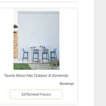
Tavolo Moon Alto Outdoor di Bontempi
Bontempi
Richiedi Prezzo