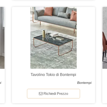
Tavolino Tokio di Bontempi
i
Bontempi
Richiedi Prezzo