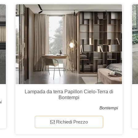
Lampada da terra Papillon Cielo-Terra di
Bontempi
i
Bontempi
Richiedi Prezzo