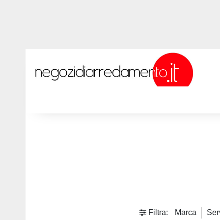
Filtra:
Marca
Ser