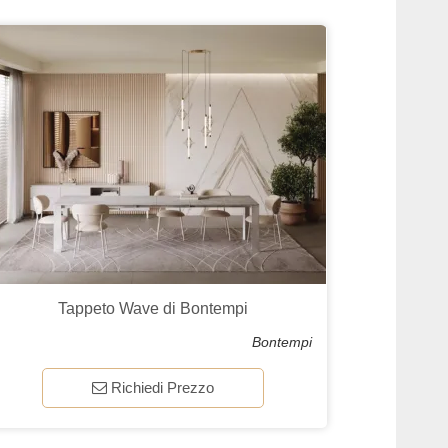
Tappeto Wave di Bontempi
Bontempi
Richiedi Prezzo