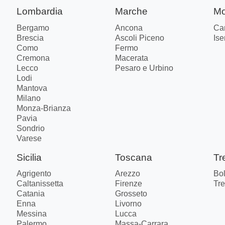
Lombardia
Marche
Mo
Bergamo
Ancona
Ca
Brescia
Ascoli Piceno
Ise
Como
Fermo
Cremona
Macerata
Lecco
Pesaro e Urbino
Lodi
Mantova
Milano
Monza-Brianza
Pavia
Sondrio
Varese
Sicilia
Toscana
Tr
Agrigento
Arezzo
Bo
Caltanissetta
Firenze
Tre
Catania
Grosseto
Enna
Livorno
Messina
Lucca
Palermo
Massa-Carrara