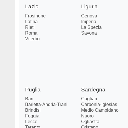
Lazio
Liguria
Frosinone
Genova
Latina
Imperia
Rieti
La Spezia
Roma
Savona
Viterbo
Puglia
Sardegna
Bari
Cagliari
Barletta-Andria-Trani
Carbonia-Iglesias
Brindisi
Medio Campidano
Foggia
Nuoro
Lecce
Ogliastra
Taranto
Oristano