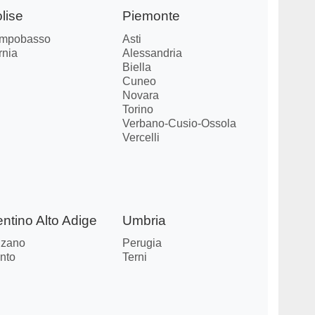
lise
Piemonte
mpobasso
Asti
rnia
Alessandria
Biella
Cuneo
Novara
Torino
Verbano-Cusio-Ossola
Vercelli
entino Alto Adige
Umbria
lzano
Perugia
nto
Terni