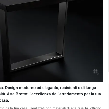
asa. Design moderno ed elegante, resistenti e di lunga
sità. Arte Brotto: l'eccellenza dell'arredamento per la tua
casa.
to della tua casa. Realizzati con materiali di alta qualità, offrono