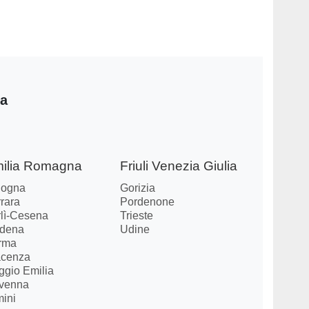
ia
ilia Romagna
Friuli Venezia Giulia
logna
Gorizia
rara
Pordenone
rlì-Cesena
Trieste
dena
Udine
rma
acenza
ggio Emilia
venna
mini