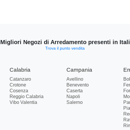
 Migliori Negozi di Arredamento presenti in Ital
Trova il punto vendita
Calabria
Campania
Em
Catanzaro
Avellino
Bo
Crotone
Benevento
Fer
Cosenza
Caserta
Fo
Reggio Calabria
Napoli
Mo
Vibo Valentia
Salerno
Pa
Pi
Re
Ra
Ri