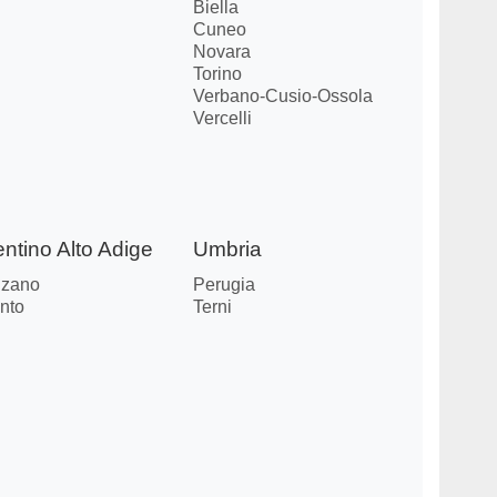
Biella
Cuneo
Novara
Torino
Verbano-Cusio-Ossola
Vercelli
entino Alto Adige
Umbria
lzano
Perugia
nto
Terni