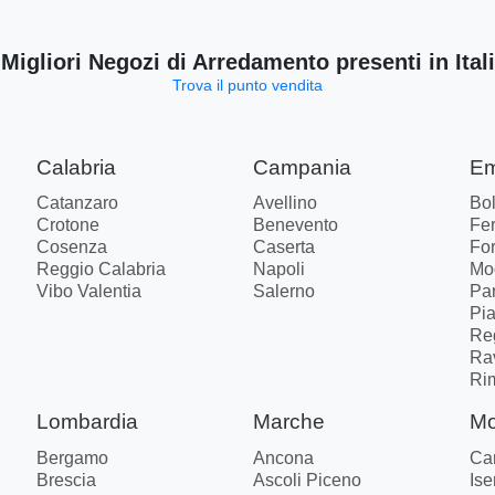
 Migliori Negozi di Arredamento presenti in Ital
Trova il punto vendita
Calabria
Campania
Em
Catanzaro
Avellino
Bo
Crotone
Benevento
Fer
Cosenza
Caserta
Fo
Reggio Calabria
Napoli
Mo
Vibo Valentia
Salerno
Pa
Pi
Re
Ra
Ri
Lombardia
Marche
Mo
Bergamo
Ancona
Ca
Brescia
Ascoli Piceno
Ise