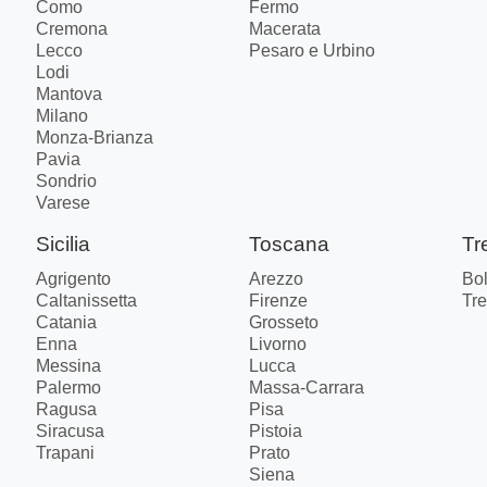
Como
Fermo
Cremona
Macerata
Lecco
Pesaro e Urbino
Lodi
Mantova
Milano
Monza-Brianza
Pavia
Sondrio
Varese
Sicilia
Toscana
Tr
Agrigento
Arezzo
Bo
Caltanissetta
Firenze
Tre
Catania
Grosseto
Enna
Livorno
Messina
Lucca
Palermo
Massa-Carrara
Ragusa
Pisa
Siracusa
Pistoia
Trapani
Prato
Siena