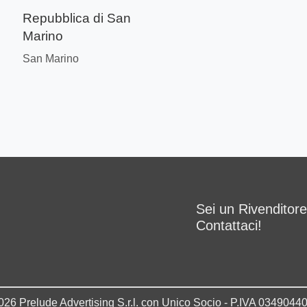
Repubblica di San
Marino
San Marino
Sei un Rivenditor
Contattaci!
026 Prelude Advertising S.r.l. con Unico Socio - P.IVA 0349044