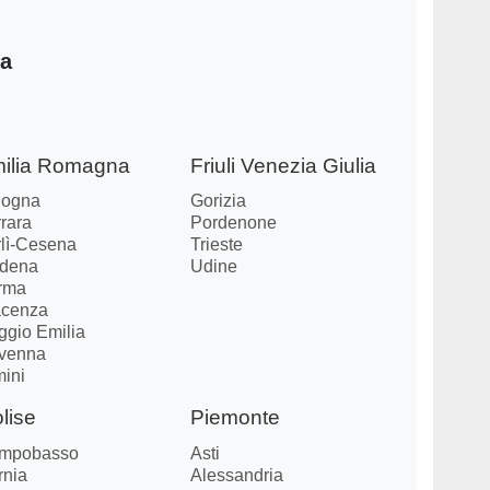
ia
ilia Romagna
Friuli Venezia Giulia
logna
Gorizia
rara
Pordenone
rlì-Cesena
Trieste
dena
Udine
rma
acenza
ggio Emilia
venna
mini
lise
Piemonte
mpobasso
Asti
rnia
Alessandria