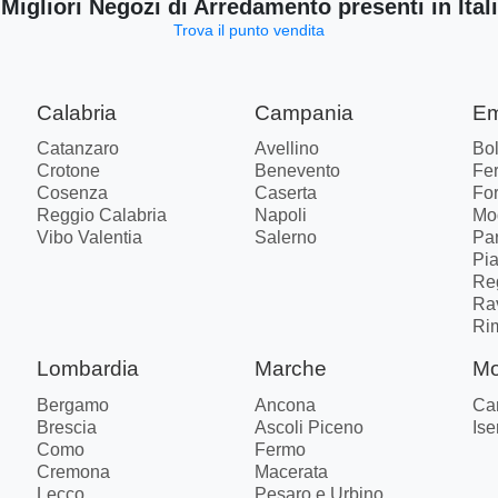
 Migliori Negozi di Arredamento presenti in Ital
Trova il punto vendita
Calabria
Campania
Em
Catanzaro
Avellino
Bo
Crotone
Benevento
Fer
Cosenza
Caserta
Fo
Reggio Calabria
Napoli
Mo
Vibo Valentia
Salerno
Pa
Pi
Re
Ra
Ri
Lombardia
Marche
Mo
Bergamo
Ancona
Ca
Brescia
Ascoli Piceno
Ise
Como
Fermo
Cremona
Macerata
Lecco
Pesaro e Urbino