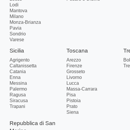
Lodi
Mantova
Milano
Monza-Brianza
Pavia
Sondrio
Varese
Sicilia
Toscana
Tr
Agrigento
Arezzo
Bo
Caltanissetta
Firenze
Tre
Catania
Grosseto
Enna
Livorno
Messina
Lucca
Palermo
Massa-Carrara
Ragusa
Pisa
Siracusa
Pistoia
Trapani
Prato
Siena
Repubblica di San