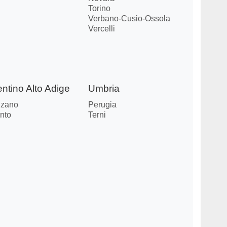
Torino
Verbano-Cusio-Ossola
Vercelli
entino Alto Adige
Umbria
lzano
Perugia
nto
Terni