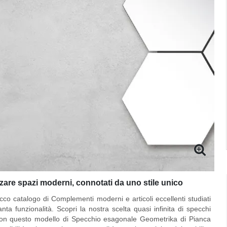
zare spazi moderni, connotati da uno stile unico
cco catalogo di Complementi moderni e articoli eccellenti studiati
nta funzionalità. Scopri la nostra scelta quasi infinita di specchi
 Con questo modello di
Specchio esagonale Geometrika di Pianca