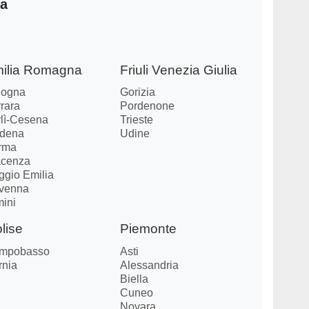
ia
ilia Romagna
Friuli Venezia Giulia
logna
Gorizia
rara
Pordenone
rlì-Cesena
Trieste
dena
Udine
rma
acenza
ggio Emilia
venna
mini
lise
Piemonte
mpobasso
Asti
rnia
Alessandria
Biella
Cuneo
Novara