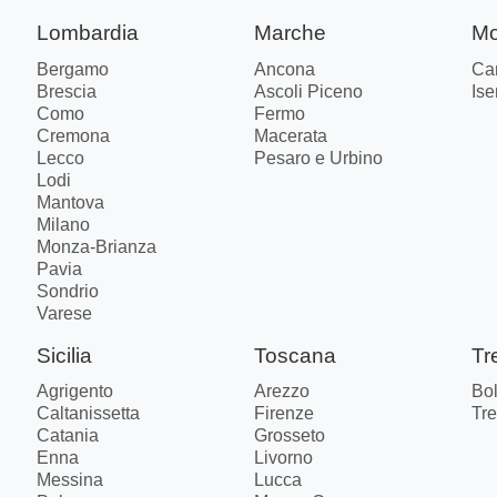
Lombardia
Marche
Mo
Bergamo
Ancona
Ca
Brescia
Ascoli Piceno
Ise
Como
Fermo
Cremona
Macerata
Lecco
Pesaro e Urbino
Lodi
Mantova
Milano
Monza-Brianza
Pavia
Sondrio
Varese
Sicilia
Toscana
Tr
Agrigento
Arezzo
Bo
Caltanissetta
Firenze
Tre
Catania
Grosseto
Enna
Livorno
Messina
Lucca