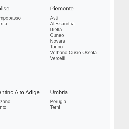
lise
Piemonte
mpobasso
Asti
rnia
Alessandria
Biella
Cuneo
Novara
Torino
Verbano-Cusio-Ossola
Vercelli
entino Alto Adige
Umbria
lzano
Perugia
nto
Terni