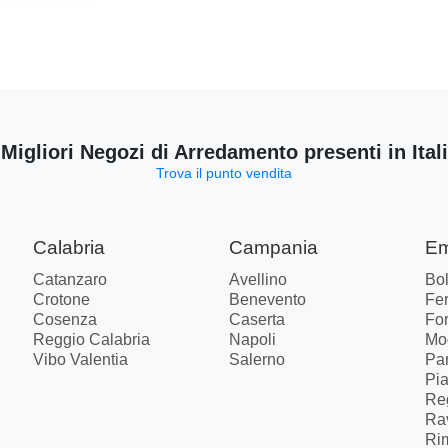
 Migliori Negozi di Arredamento presenti in Ital
Trova il punto vendita
Calabria
Campania
Em
Catanzaro
Avellino
Bo
Crotone
Benevento
Fer
Cosenza
Caserta
Fo
Reggio Calabria
Napoli
Mo
Vibo Valentia
Salerno
Pa
Pi
Re
Ra
Ri