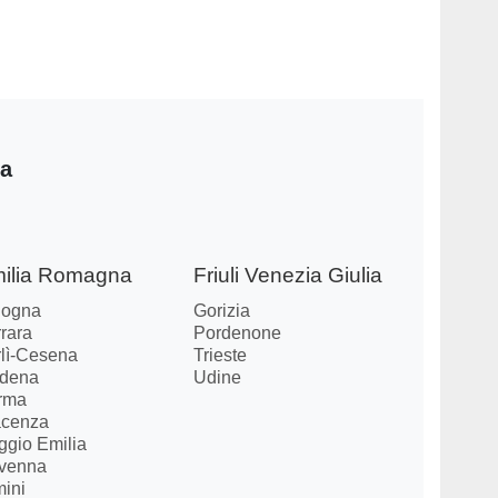
ia
ilia Romagna
Friuli Venezia Giulia
logna
Gorizia
rara
Pordenone
rlì-Cesena
Trieste
dena
Udine
rma
acenza
ggio Emilia
venna
mini