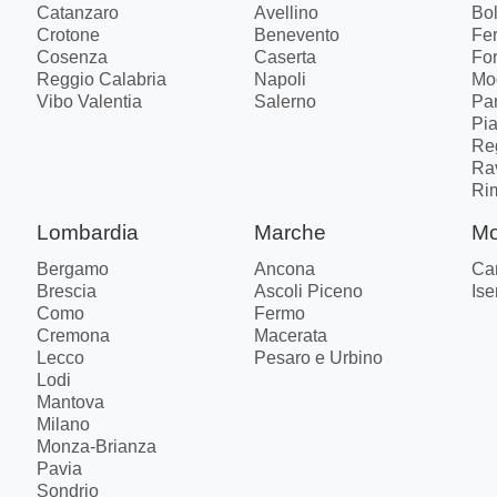
Catanzaro
Avellino
Bo
Crotone
Benevento
Fer
Cosenza
Caserta
Fo
Reggio Calabria
Napoli
Mo
Vibo Valentia
Salerno
Pa
Pi
Re
Ra
Ri
Lombardia
Marche
Mo
Bergamo
Ancona
Ca
Brescia
Ascoli Piceno
Ise
Como
Fermo
Cremona
Macerata
Lecco
Pesaro e Urbino
Lodi
Mantova
Milano
Monza-Brianza
Pavia
Sondrio