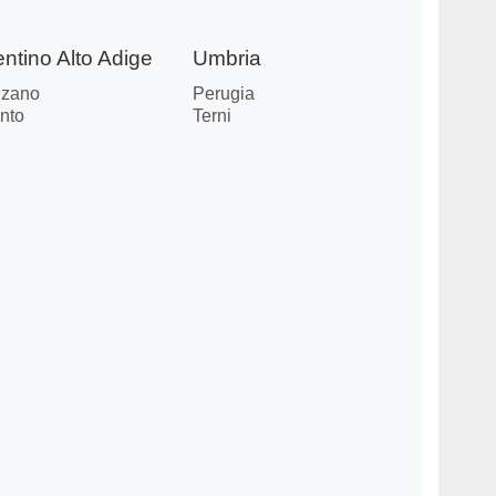
entino Alto Adige
Umbria
lzano
Perugia
nto
Terni