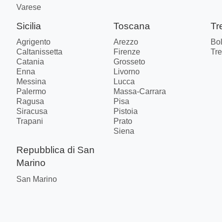
Varese
Sicilia
Toscana
Tr
Agrigento
Arezzo
Bo
Caltanissetta
Firenze
Tre
Catania
Grosseto
Enna
Livorno
Messina
Lucca
Palermo
Massa-Carrara
Ragusa
Pisa
Siracusa
Pistoia
Trapani
Prato
Siena
Repubblica di San
Marino
San Marino