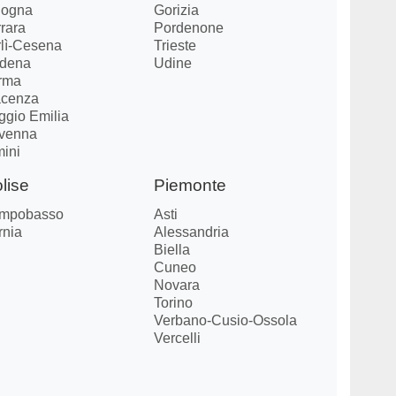
logna
Gorizia
rara
Pordenone
rlì-Cesena
Trieste
dena
Udine
rma
acenza
ggio Emilia
venna
mini
lise
Piemonte
mpobasso
Asti
rnia
Alessandria
Biella
Cuneo
Novara
Torino
Verbano-Cusio-Ossola
Vercelli