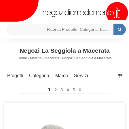
Negozi La Seggiola a Macerata
Home
-
Marche
-
Macerata
-
Negozi La Seggiola a Macerata
Progetti
Categoria
Marca
Servizi
1
2
3
4
5
6