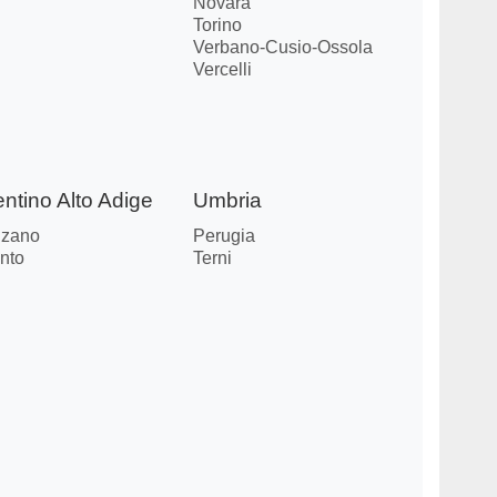
Novara
Torino
Verbano-Cusio-Ossola
Vercelli
entino Alto Adige
Umbria
lzano
Perugia
nto
Terni