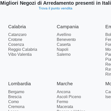
 Migliori Negozi di Arredamento presenti in Ital
Trova il punto vendita
Calabria
Campania
Em
Catanzaro
Avellino
Bo
Crotone
Benevento
Fer
Cosenza
Caserta
Fo
Reggio Calabria
Napoli
Mo
Vibo Valentia
Salerno
Pa
Pi
Re
Ra
Ri
Lombardia
Marche
Mo
Bergamo
Ancona
Ca
Brescia
Ascoli Piceno
Ise
Como
Fermo
Cremona
Macerata