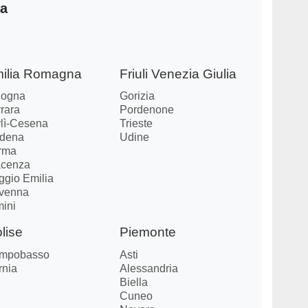
ia
ilia Romagna
Friuli Venezia Giulia
logna
Gorizia
rara
Pordenone
rlì-Cesena
Trieste
dena
Udine
rma
acenza
ggio Emilia
venna
mini
lise
Piemonte
mpobasso
Asti
rnia
Alessandria
Biella
Cuneo