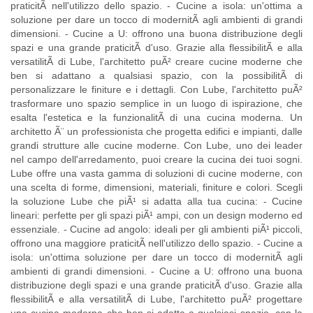
praticitÃ nell'utilizzo dello spazio. - Cucine a isola: un'ottima a
soluzione per dare un tocco di modernitÃ agli ambienti di grandi
dimensioni. - Cucine a U: offrono una buona distribuzione degli
spazi e una grande praticitÃ d'uso. Grazie alla flessibilitÃ e alla
versatilitÃ di Lube, l'architetto puÃ² creare cucine moderne che
ben si adattano a qualsiasi spazio, con la possibilitÃ di
personalizzare le finiture e i dettagli. Con Lube, l'architetto puÃ²
trasformare uno spazio semplice in un luogo di ispirazione, che
esalta l'estetica e la funzionalitÃ di una cucina moderna. Un
architetto Ã¨ un professionista che progetta edifici e impianti, dalle
grandi strutture alle cucine moderne. Con Lube, uno dei leader
nel campo dell'arredamento, puoi creare la cucina dei tuoi sogni.
Lube offre una vasta gamma di soluzioni di cucine moderne, con
una scelta di forme, dimensioni, materiali, finiture e colori. Scegli
la soluzione Lube che piÃ¹ si adatta alla tua cucina: - Cucine
lineari: perfette per gli spazi piÃ¹ ampi, con un design moderno ed
essenziale. - Cucine ad angolo: ideali per gli ambienti piÃ¹ piccoli,
offrono una maggiore praticitÃ nell'utilizzo dello spazio. - Cucine a
isola: un'ottima soluzione per dare un tocco di modernitÃ agli
ambienti di grandi dimensioni. - Cucine a U: offrono una buona
distribuzione degli spazi e una grande praticitÃ d'uso. Grazie alla
flessibilitÃ e alla versatilitÃ di Lube, l'architetto puÃ² progettare