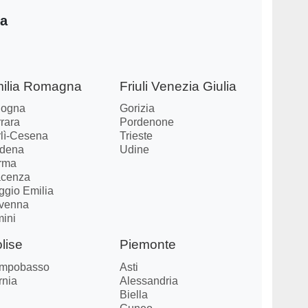
ia
ilia Romagna
Friuli Venezia Giulia
logna
Gorizia
rara
Pordenone
rlì-Cesena
Trieste
dena
Udine
rma
acenza
ggio Emilia
venna
mini
lise
Piemonte
mpobasso
Asti
rnia
Alessandria
Biella