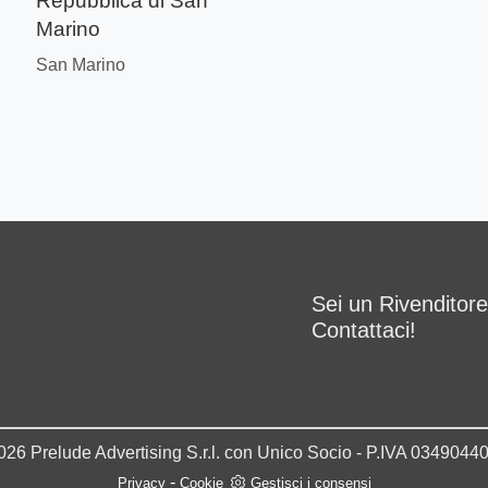
Repubblica di San
Marino
San Marino
Sei un Rivenditor
Contattaci!
026 Prelude Advertising S.r.l. con Unico Socio - P.IVA 0349044
-
Privacy
Cookie
Gestisci i consensi