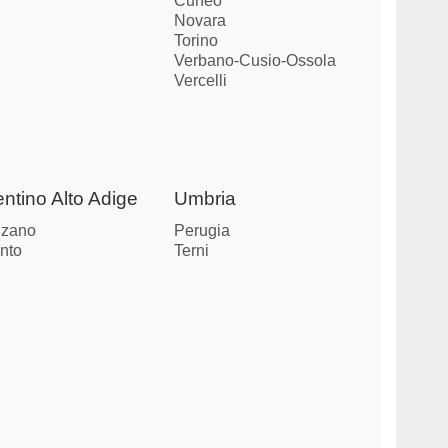
Cuneo
Novara
Torino
Verbano-Cusio-Ossola
Vercelli
entino Alto Adige
Umbria
lzano
Perugia
nto
Terni