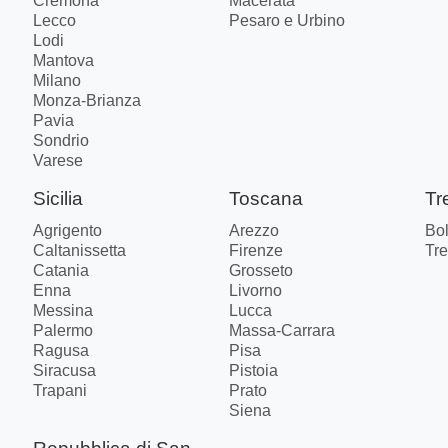
Cremona
Macerata
Lecco
Pesaro e Urbino
Lodi
Mantova
Milano
Monza-Brianza
Pavia
Sondrio
Varese
Sicilia
Toscana
Tr
Agrigento
Arezzo
Bo
Caltanissetta
Firenze
Tre
Catania
Grosseto
Enna
Livorno
Messina
Lucca
Palermo
Massa-Carrara
Ragusa
Pisa
Siracusa
Pistoia
Trapani
Prato
Siena