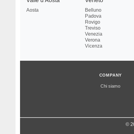
Valle d'Aosta
Veneto
Aosta
Belluno
Padova
Rovigo
Treviso
Venezia
Verona
Vicenza
COMPANY
Chi siamo
© 2