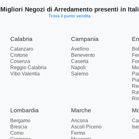
 Migliori Negozi di Arredamento presenti in Ital
Trova il punto vendita
Calabria
Campania
Em
Catanzaro
Avellino
Bo
Crotone
Benevento
Fer
Cosenza
Caserta
Fo
Reggio Calabria
Napoli
Mo
Vibo Valentia
Salerno
Pa
Pi
Re
Ra
Ri
Lombardia
Marche
Mo
Bergamo
Ancona
Ca
Brescia
Ascoli Piceno
Ise
Como
Fermo