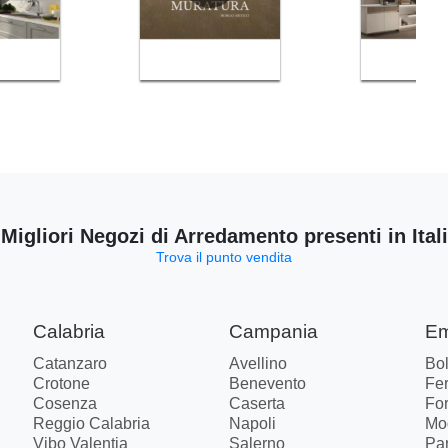
 Migliori Negozi di Arredamento presenti in Ital
Trova il punto vendita
Calabria
Campania
Em
Catanzaro
Avellino
Bo
Crotone
Benevento
Fer
Cosenza
Caserta
Fo
Reggio Calabria
Napoli
Mo
Vibo Valentia
Salerno
Pa