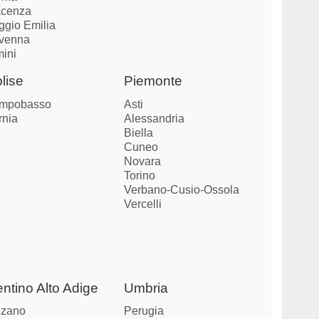
acenza
ggio Emilia
venna
mini
lise
Piemonte
mpobasso
Asti
rnia
Alessandria
Biella
Cuneo
Novara
Torino
Verbano-Cusio-Ossola
Vercelli
entino Alto Adige
Umbria
lzano
Perugia