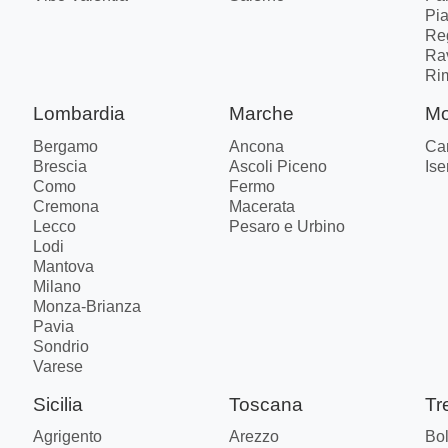
Pi
Re
Ra
Ri
Lombardia
Marche
Mo
Bergamo
Ancona
Ca
Brescia
Ascoli Piceno
Ise
Como
Fermo
Cremona
Macerata
Lecco
Pesaro e Urbino
Lodi
Mantova
Milano
Monza-Brianza
Pavia
Sondrio
Varese
Sicilia
Toscana
Tr
Agrigento
Arezzo
Bo