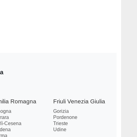
ia
ilia Romagna
Friuli Venezia Giulia
logna
Gorizia
rara
Pordenone
rlì-Cesena
Trieste
dena
Udine
rma