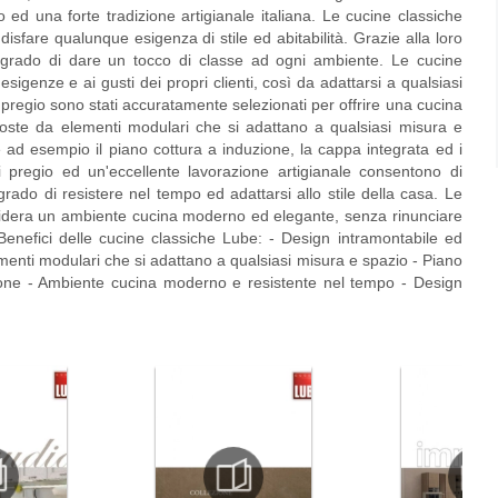
 ed una forte tradizione artigianale italiana. Le cucine classiche
isfare qualunque esigenza di stile ed abitabilità. Grazie alla loro
n grado di dare un tocco di classe ad ogni ambiente. Le cucine
igenze e ai gusti dei propri clienti, così da adattarsi a qualsiasi
di pregio sono stati accuratamente selezionati per offrire una cucina
oste da elementi modulari che si adattano a qualsiasi misura e
d esempio il piano cottura a induzione, la cappa integrata ed i
 di pregio ed un'eccellente lavorazione artigianale consentono di
ado di resistere nel tempo ed adattarsi allo stile della casa. Le
sidera un ambiente cucina moderno ed elegante, senza rinunciare
. Benefici delle cucine classiche Lube: - Design intramontabile ed
lementi modulari che si adattano a qualsiasi misura e spazio - Piano
zione - Ambiente cucina moderno e resistente nel tempo - Design