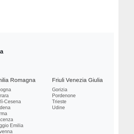
ia
ilia Romagna
Friuli Venezia Giulia
logna
Gorizia
rara
Pordenone
rlì-Cesena
Trieste
dena
Udine
rma
acenza
ggio Emilia
venna