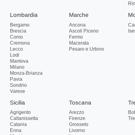
Ri
Lombardia
Marche
Mo
Bergamo
Ancona
Ca
Brescia
Ascoli Piceno
Ise
Como
Fermo
Cremona
Macerata
Lecco
Pesaro e Urbino
Lodi
Mantova
Milano
Monza-Brianza
Pavia
Sondrio
Varese
Sicilia
Toscana
Tr
Agrigento
Arezzo
Bo
Caltanissetta
Firenze
Tre
Catania
Grosseto
Enna
Livorno