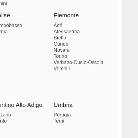
mini
lise
Piemonte
mpobasso
Asti
rnia
Alessandria
Biella
Cuneo
Novara
Torino
Verbano-Cusio-Ossola
Vercelli
entino Alto Adige
Umbria
lzano
Perugia
nto
Terni