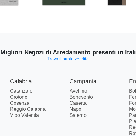
 Migliori Negozi di Arredamento presenti in Ital
Trova il punto vendita
Calabria
Campania
Em
Catanzaro
Avellino
Bo
Crotone
Benevento
Fer
Cosenza
Caserta
Fo
Reggio Calabria
Napoli
Mo
Vibo Valentia
Salerno
Pa
Pi
Re
Ra