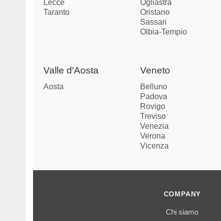
Lecce
Ogliastra
Taranto
Oristano
Sassari
Olbia-Tempio
Valle d'Aosta
Veneto
Aosta
Belluno
Padova
Rovigo
Treviso
Venezia
Verona
Vicenza
COMPANY
Chi siamo